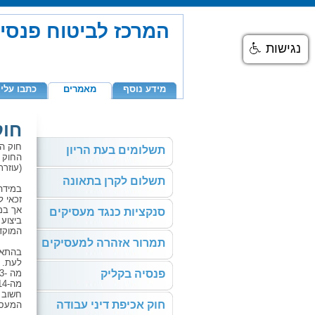
המרכז לביטוח פנסי
נגישות
מידע נוסף
מאמרים
כתבו עלינ
חוק
חוק הפ
תשלומים בעת הריון
החוק 
(עוזרת
תשלום לקרן בתאונה
במידה 
זכאי ל
אך במי
סנקציות כנגד מעסיקים
ביצוע
המוקד
תמרור אזהרה למעסיקים
בהתאם
לעת.
פנסיה בקליק
מה -1.1.2013 יופקדו 15% מהשכר, 10% על חשבון המעסיק ו-5% על חשבון העובד.
מה-1.1.2014 יופקדו 17.5% מהשכר, 12% על חשבון המעסיק ו-5.5% על חשבון העובד.
חשוב 
חוק אכיפת דיני עבודה
המעסיק