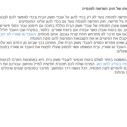
תו של חוק הפרשה לפנסיה
פרשה לפנסיה נועד לא רק בכדי להגן על עובדי משק הבית ובכדי לאפשר להם לצבור
גיל פרישה, חוק הפרשה לפנסיה נועד גם בכדי להגן עלינו- המעסיקים.
שום שקרן הפנסיה של עובדי משק הבית כוללת בתוכה גם חיסכון עבור כספי פיצויי
ם, גם ביטוח אובדן כושר עבודה וגם ביטוח שארים. כלומר, במקרה שבו העובד חלילה
(גם אם הדבר לא מתרחש תחת קורת גגכם)- אתם מכוסים.
העובד או שאריו לא יתב
קבלו את הפיצויים או את הקצבאות המגיעות להם מקרן הפנסיה.
 שאינו מפריש כספים לעובדי משק הבית שלו, מסתכן בכך שביום מן הימים הוא עלו
 העובד או שאריו, ובית המשפט עשוי לפסוק שעליו לפצות את העובד או שאריו בסכו
שקלים.
הפשוטה ביותר לשלם ביטוח פנסיוני לעובדי משק בית, היא באמצעות המרכז לביטוח
יה בקליק לחצו כאן
. המרכז שולח לכם תזכורת חודשית למייל ומחשב עבורכם את ה
ם להפריש לקרן הפנסיה, הכל נעשה דרך המחשב. מדובר בסכומים קטנים שיכולים 
גדולות.